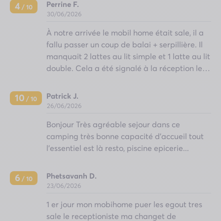
Perrine F.
4
/ 10
30/06/2026
À notre arrivée le mobil home était sale, il a
fallu passer un coup de balai + serpillière. Il
manquait 2 lattes au lit simple et 1 latte au lit
double. Cela a été signalé à la réception le
lendemain mais nous n'avons jamais eu de
nouvelles lattes.Il manquait aussi un balai
Patrick J.
10
/ 10
brosse, il a fallu le demander une deuxième
26/06/2026
fois pour en avoir. La musique était bcp trop
Bonjour Très agréable sejour dans ce
forte tous les soirs. L'espace aquatique était
camping très bonne capacité d'accueil tout
sale
l'essentiel est là resto, piscine epicerie...
Phetsavanh D.
6
/ 10
23/06/2026
1 er jour mon mobihome puer les egout tres
sale le receptioniste ma changet de